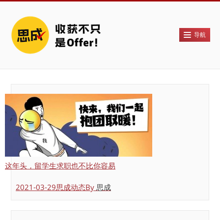
导航
首页
关于思成
思成人战绩!
VIP服务
导师团队
这年头，留学生求职也不比你容易
联系报名
2021-03-29
思成动态
By
思成