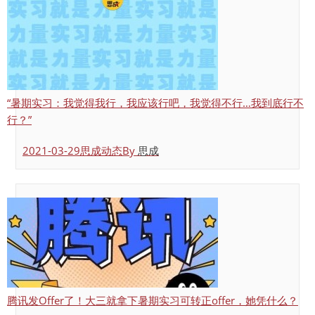
“暑期实习：我觉得我行，我应该行吧，我觉得不行…我到底行不
行？”
2021-03-29
思成动态
By
思成
腾讯发Offer了！大三就拿下暑期实习可转正offer，她凭什么？