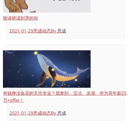
致读研读到哭的你
2021-01-29
思成动态
By
思成
有钱挣没命花的天坑专业？我拿到，宝洁、龙湖、华为等年薪25
万+offer！
2021-01-29
思成动态
By
思成