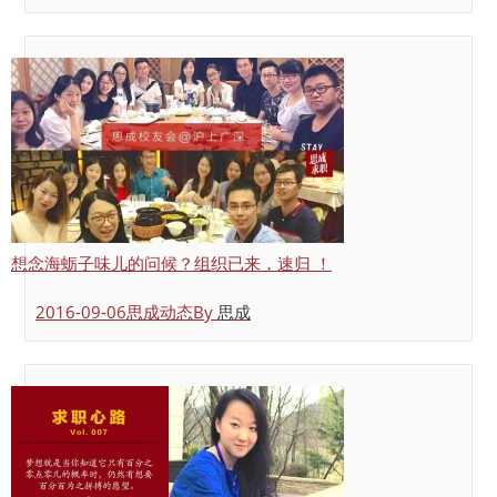
想念海蛎子味儿的问候？组织已来，速归 ！
2016-09-06
思成动态
By
思成