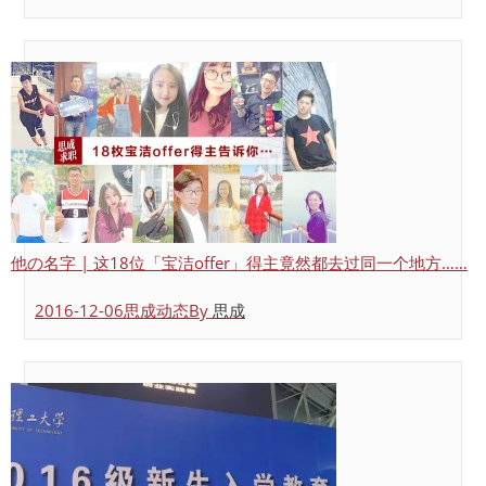
他の名字 | 这18位「宝洁offer」得主竟然都去过同一个地方……
2016-12-06
思成动态
By
思成