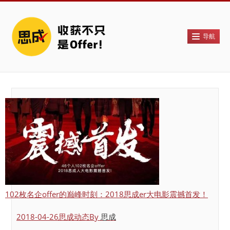
导航
首页
关于思成
思成人战绩!
VIP服务
导师团队
联系报名
102枚名企offer的巅峰时刻：2018思成er大电影震撼首发！
2018-04-26
思成动态
By
思成