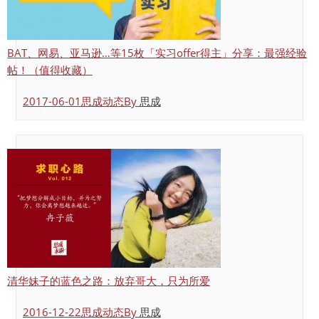
BAT、网易、亚马逊…等15枚「实习offer得主」分享：最强经验
帖！（值得收藏）
2017-06-01
思成动态
By
思成
清华妹子的蓝色之路：放弃哥大，只为所爱
2016-12-22
思成动态
By
思成